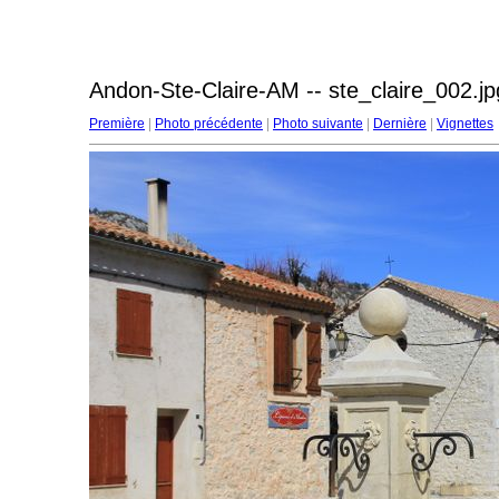
Andon-Ste-Claire-AM -- ste_claire_002.jp
Première
|
Photo précédente
|
Photo suivante
|
Dernière
|
Vignettes