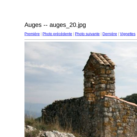
Auges -- auges_20.jpg
Première
|
Photo précédente
|
Photo suivante
|
Dernière
|
Vignettes