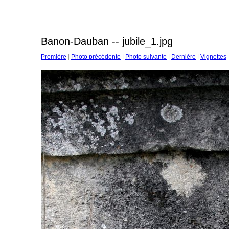
Banon-Dauban -- jubile_1.jpg
Première
|
Photo précédente
|
Photo suivante
|
Dernière
|
Vignettes