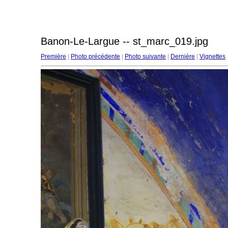
Banon-Le-Largue -- st_marc_019.jpg
Première
|
Photo précédente
|
Photo suivante
|
Dernière
|
Vignettes