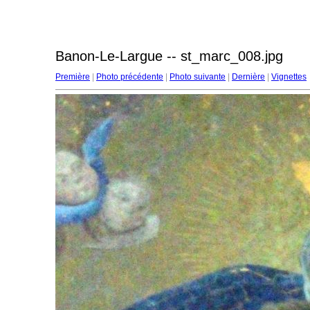
Banon-Le-Largue -- st_marc_008.jpg
Première
|
Photo précédente
|
Photo suivante
|
Dernière
|
Vignettes