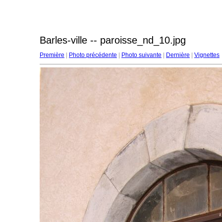
Barles-ville -- paroisse_nd_10.jpg
Première
|
Photo précédente
|
Photo suivante
|
Dernière
|
Vignettes