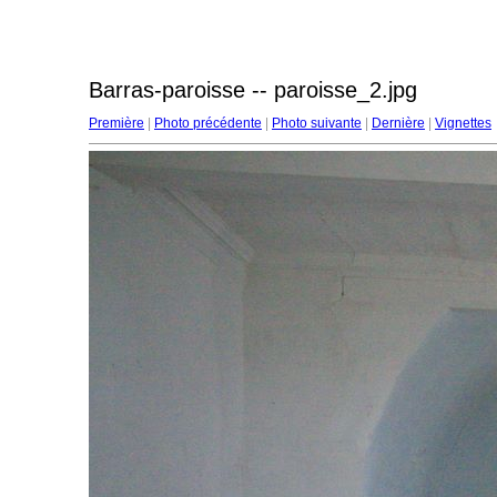
Barras-paroisse -- paroisse_2.jpg
Première
|
Photo précédente
|
Photo suivante
|
Dernière
|
Vignettes