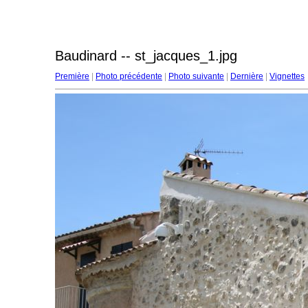
Baudinard -- st_jacques_1.jpg
Première
|
Photo précédente
|
Photo suivante
|
Dernière
|
Vignettes