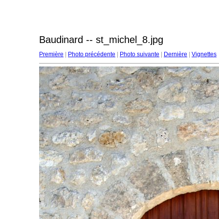
Baudinard -- st_michel_8.jpg
Première
|
Photo précédente
|
Photo suivante
|
Dernière
|
Vignettes