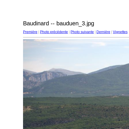
Baudinard -- bauduen_3.jpg
Première
|
Photo précédente
|
Photo suivante
|
Dernière
|
Vignettes