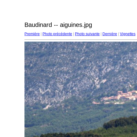
Baudinard -- aiguines.jpg
Première
|
Photo précédente
|
Photo suivante
|
Dernière
|
Vignettes