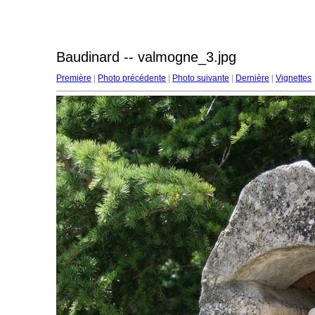
Baudinard -- valmogne_3.jpg
Première
|
Photo précédente
|
Photo suivante
|
Dernière
|
Vignettes