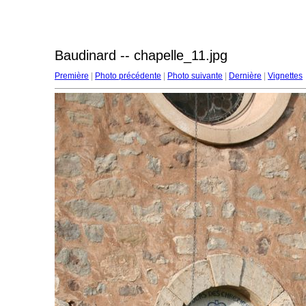
Baudinard -- chapelle_11.jpg
Première
|
Photo précédente
|
Photo suivante
|
Dernière
|
Vignettes