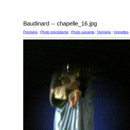
Baudinard -- chapelle_16.jpg
Première
|
Photo précédente
|
Photo suivante
|
Dernière
|
Vignettes