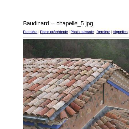
Baudinard -- chapelle_5.jpg
Première
|
Photo précédente
|
Photo suivante
|
Dernière
|
Vignettes