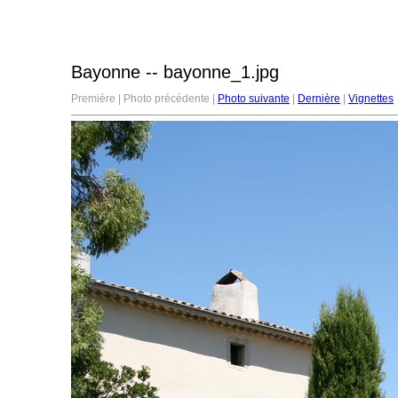
Bayonne -- bayonne_1.jpg
Première | Photo précédente |
Photo suivante
|
Dernière
|
Vignettes