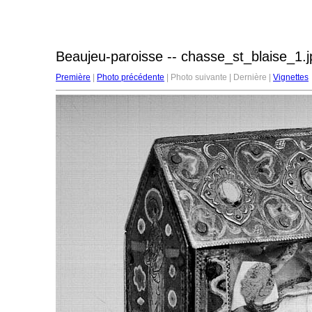
Beaujeu-paroisse -- chasse_st_blaise_1.j
Première
|
Photo précédente
| Photo suivante | Dernière |
Vignettes