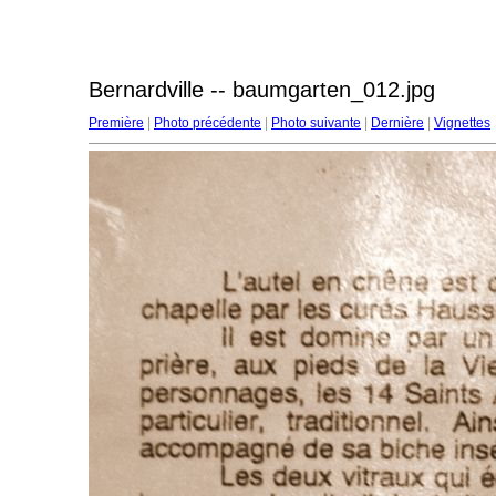
Bernardville -- baumgarten_012.jpg
Première
|
Photo précédente
|
Photo suivante
|
Dernière
|
Vignettes