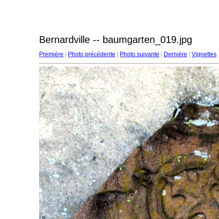
Bernardville -- baumgarten_019.jpg
Première
|
Photo précédente
|
Photo suivante
|
Dernière
|
Vignettes