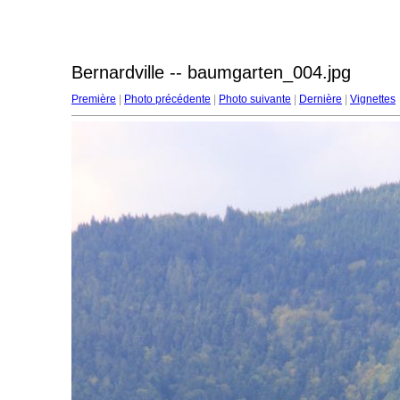
Bernardville -- baumgarten_004.jpg
Première
|
Photo précédente
|
Photo suivante
|
Dernière
|
Vignettes