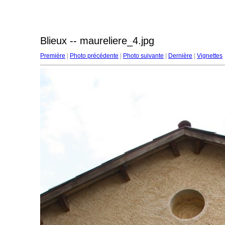
Blieux -- maureliere_4.jpg
Première
|
Photo précédente
|
Photo suivante
|
Dernière
|
Vignettes