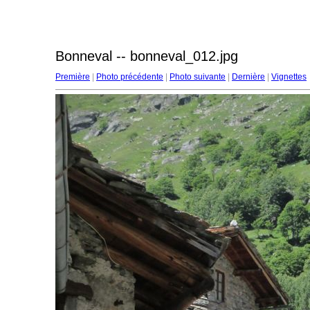
Bonneval -- bonneval_012.jpg
Première
|
Photo précédente
|
Photo suivante
|
Dernière
|
Vignettes