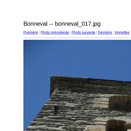
Bonneval -- bonneval_017.jpg
Première
|
Photo précédente
|
Photo suivante
|
Dernière
|
Vignettes