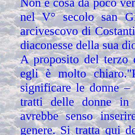
Non è cosa da poco veni
nel V° secolo san Gi
arcivescovo di Costant
diaconesse della sua dio
A proposito del terzo 
egli è molto chiaro."P
significare le donne –
tratti delle donne i
avrebbe senso inserir
genere. Si tratta qui 