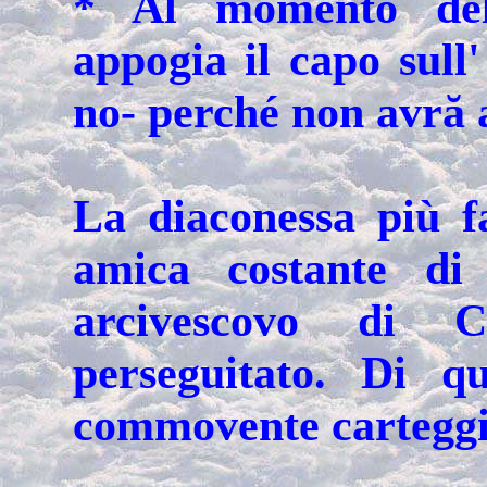
* Al momento dell
appogia il capo sull'
no- perché non avră a
La diaconessa più f
amica costante di
arcivescovo di C
perseguitato. Di q
commovente carteggi