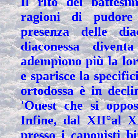
Il rito del battes
ragioni di pudore 
presenza delle di
diaconessa diven
adempiono più la lor
e sparisce la specifi
ortodossa è in decli
'Ouest che si oppos
Infine, dal XII°al 
presso i canonisti bi