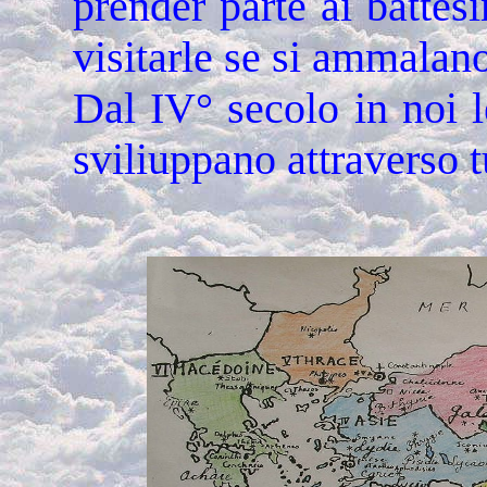
prender parte ai battes
visitarle se si ammalano
Dal IV° secolo in noi l
sviliuppano attraverso t