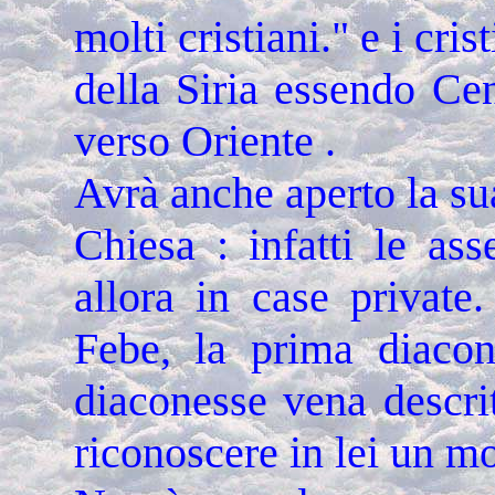
molti cristiani." e i cr
della Siria essendo Cen
verso Oriente .
Avrà anche aperto la sua
Chiesa : infatti le as
allora in case private
Febe, la prima diacone
diaconesse vena descri
riconoscere in lei un mo