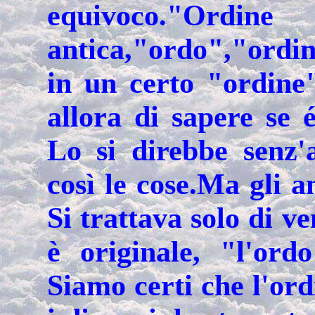
equivoco."Or
antica,"ordo","ordin
in un certo "ordine"
allora di sapere se 
Lo si direbbe senz'a
così le cose.Ma gli a
Si trattava solo di v
è originale, "l'ord
Siamo certi che l'ord