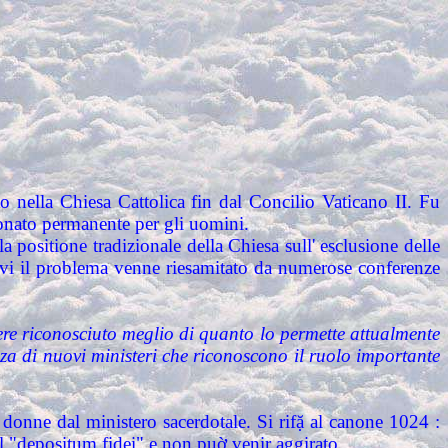
o nella Chiesa Cattolica fin dal Concilio Vaticano II. Fu
aconato permanente per gli uomini.
a positione tradizionale della Chiesa sull' esclusione delle
sivi il problema venne riesamitato da numerose conferenze
ere riconosciuto meglio di quanto lo permette attualmente
nza di nuovi ministeri che riconoscono il ruolo importante
 donne dal ministero sacerdotale. Si rifặ al canone 1024 :
el "depositum fidei" e non puờ venir aggirato.