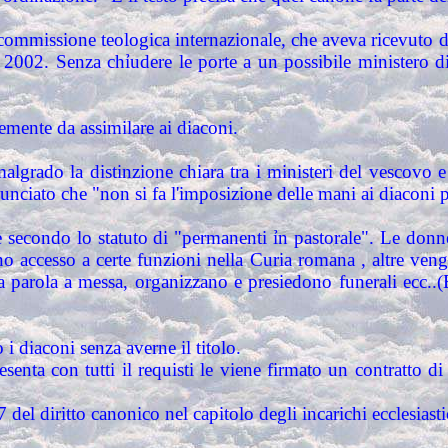
commissione teologica internazionale, che aveva ricevuto de
 2002. Senza chỉudere le porte a un possibile ministero d
emente da assimilare ai diaconi.
grado la distinzione chiara tra i ministeri del vescovo e d
ciato che "non si fa l'imposizione delle mani ai diaconi per
e secondo lo statuto di "permanenti ỉn pastorale". Le don
nno accesso a certe funzioni nella Curia romana , altre v
arola a messa, organizzano e presiedono funerali ecc..(E 
 i diaconi senza averne il titolo.
a con tutti il requisti le viene firmato un contratto di la
 del diritto canonico nel capitolo degli incarichi ecclesiasti