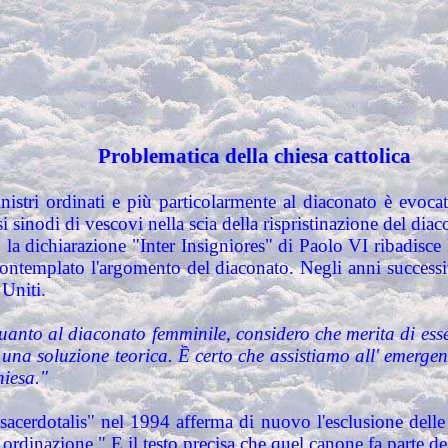
Problematica della chiesa cattolica
istri ordinati e più particolarmente al diaconato è evocat
si sinodi di vescovi nella scia della rispristinazione del di
 la dichiarazione "Inter Insigniores" di Paolo VI ribadisce l
 contemplato l'argomento del diaconato. Negli anni succes
 Uniti.
uanto al diaconato femminile, considero che merita di ess
 una soluzione teorica. Ề certo che assistiamo all' emerge
hiesa."
sacerdotalis" nel 1994 afferma di nuovo l'esclusione delle
ordinazione." E il testo precisa che quel canone fa parte d