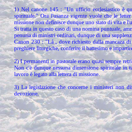
1) Nel canone 145 : "Un ufficio ecclesiastico è qual
spirituale." Ora l'usanza vigente vuole che le lett
missione non definisce dunque uno stato di vita e l'uff
Si tratta in questo caso di una nomina puntuale, ammi
penuria di ministri ordinari, dunque di una supplenz
Canon 230 : "Lả , dove richiesto dalla mancaza di mi
preghiere liturgiche, conferire il battesimo e impart
2) I permanenti in pastorale erano quasi sempre retr
Non c'è dunque nessuna dimensione spirituale in tu
lavoro è legato alla lettera di missione.
3) La legislazione che concerne i ministeri non diff
devozione.