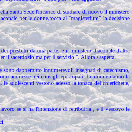
lla Santa Sede l'incarico di studiare di nuovo il ministero
iaconale per le donne,tocca al "magisterium" la decisione
ei presbitri da una parte, e il ministero diaconale d'altra
 il sacerdozio ma per il servizio ". Allora s'aspetta.
ne sono dappertutto innumerevoli insegnati di catechismo,
engono ammesse nei consigli episcopali. Le donne danno la
le adolescenti vestono adesso la tonaca del chierichette,
voro se si ha l'intenzione di retribuirla , e il vescovo le
ci.