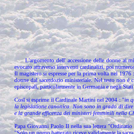
L'argomento dell' accessione delle donne ai min
evocato attraverso interventi cardinalizi, poi numero
Il magistero si espresse per la prima volta nel 1976 :
donne dal sacerdozio ministeriale. Nel testo non é
episcopali, particolarmente in Germania e negli Stati
Cosǐ si esprime il Cardinale Martini nel 2004 : "
in q
la legislatione canonica. Non sono in grado di dire
e la grande efficenza dei ministeri femminili nella C
Papa Giovanni Paolo II nella sua lettera "Ordinatio 
"Solo un uomo battezato riceve validamente la sacra 