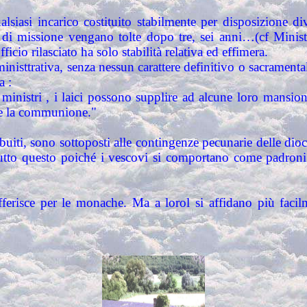
siasi incarico costituito stabilmente per disposizione div
er di missione vengano tolte dopo tre, sei anni…(cf Minis
icio rilasciato ha solo stabilità relativa ed effimera.
nisttrativa, senza nessun carattere definitivo o sacramental
a :
nistri , i laici possono supplire ad alcune loro mansioni, 
ire la communione."
ibuiti, sono sottoposti alle contingenze pecunarie delle di
tto questo poiché i vescovi si comportano come padroni c
erisce per le monache. Ma a lorol si affidano più facilmen