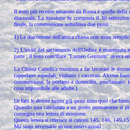
Il testo più recente emanato da Roma è quello della 
diaconale. La missione fu compiuta il 30 settembre
finale, la commissione sottolinea due punti :
1) Le diaconesse dell'antica chiesa non sono semplic
2) L'unità del sacramento dell'Ordine è mantenuta mal
parte ; il testo conciliare "Lumen Gentium" aveva enun
La Chiesa Cattolica continua a far lavorare le donn
cappelane ospedali, visitano i carcerati. Alcune ha
communione, la portano a domicilio, proclamano la p
cosa impossibile alle adulte.)
Di fatti le donne fanno giặ quasi tutto quel che fanno
Quando una candidata a un posto permanente si present
consegna una lettera di missione.
Questa lettera si riferisce ai canoni 145, 146, 149,157
Ma sono necessarie alcune osservazioni :