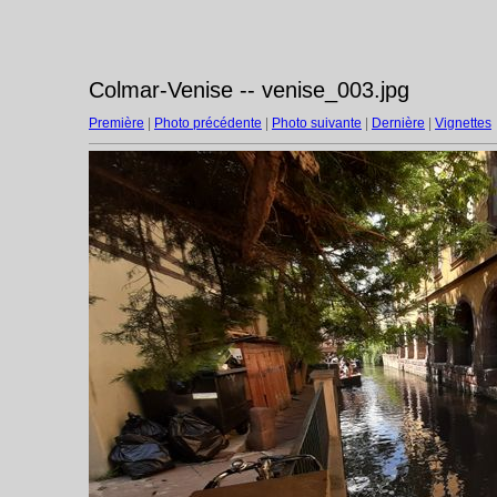
Colmar-Venise -- venise_003.jpg
Première
|
Photo précédente
|
Photo suivante
|
Dernière
|
Vignettes