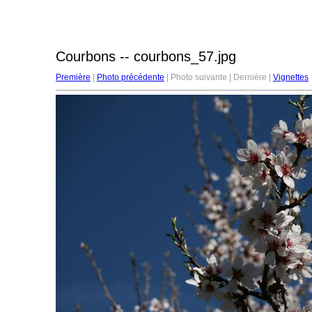
Courbons -- courbons_57.jpg
Première
|
Photo précédente
| Photo suivante | Dernière |
Vignettes