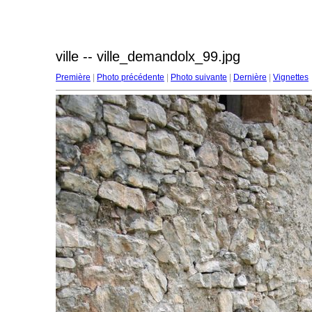
ville -- ville_demandolx_99.jpg
Première
|
Photo précédente
|
Photo suivante
|
Dernière
|
Vignettes