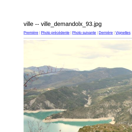
ville -- ville_demandolx_93.jpg
Première
|
Photo précédente
|
Photo suivante
|
Dernière
|
Vignettes