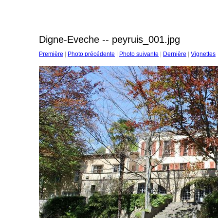
Digne-Eveche -- peyruis_001.jpg
Première
|
Photo précédente
|
Photo suivante
|
Dernière
|
Vignettes