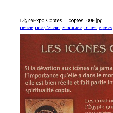
DigneExpo-Coptes -- coptes_009.jpg
Première
|
Photo précédente
|
Photo suivante
|
Dernière
|
Vignettes