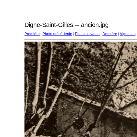
Digne-Saint-Gilles -- ancien.jpg
Première
|
Photo précédente
|
Photo suivante
|
Dernière
|
Vignettes