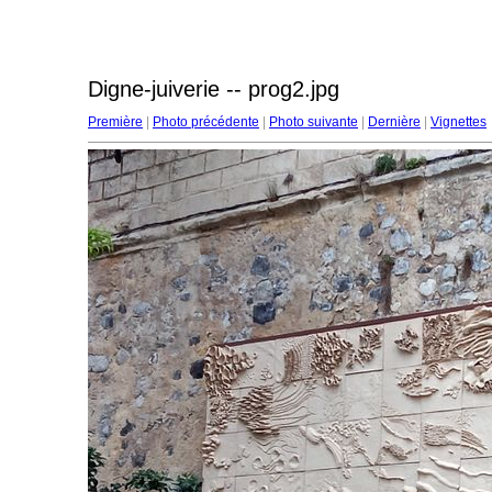
Digne-juiverie -- prog2.jpg
Première
|
Photo précédente
|
Photo suivante
|
Dernière
|
Vignettes