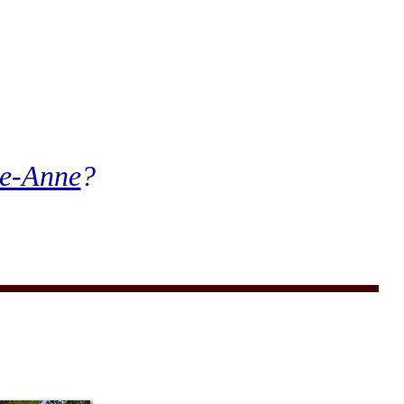
te-Anne
?