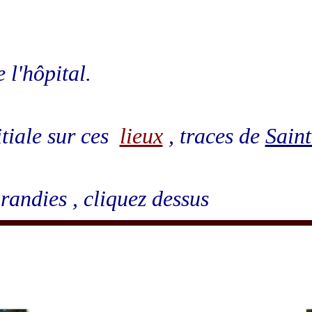
 l'
hôpital
.
itiale sur ces
lieux
, traces de
Sain
randies , cliquez dessus