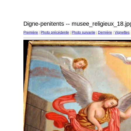
Digne-penitents -- musee_religieux_18.jp
Première
|
Photo précédente
|
Photo suivante
|
Dernière
|
Vignettes