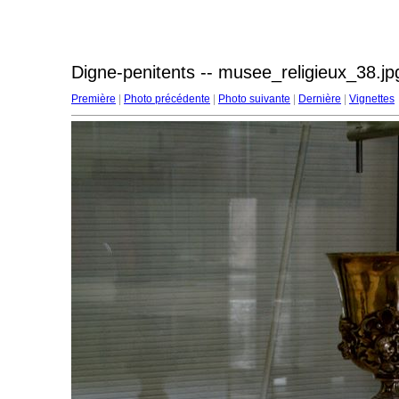
Digne-penitents -- musee_religieux_38.jp
Première
|
Photo précédente
|
Photo suivante
|
Dernière
|
Vignettes