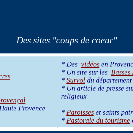
Des sites "coups de coeur"
* Des
vidéos
en Proven
* Un site sur les
Basses 
cres
*
Survol
du département
* Un article de presse s
religieux
provençal
 Haute Provence
*
Paroisses
et saints pa
*
Pastorale du tourisme
e