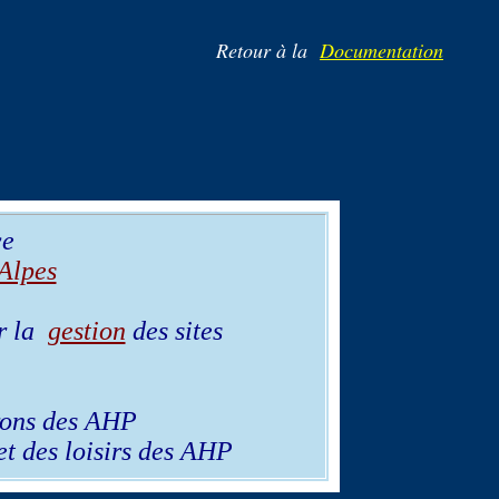
Retour à la
Documentation
ce
Alpes
ur la
gestion
des sites
trons des AHP
t des loisirs des AHP