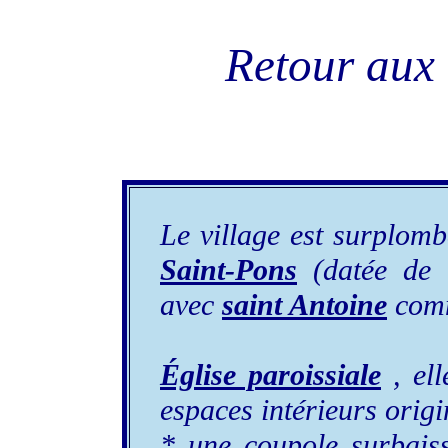
Retour au
Le village est surplomb
Saint-Pons
(datée de 1
avec
saint Antoine
comm
Église paroissiale
, ell
espaces intérieurs origi
* une coupole surbaissé