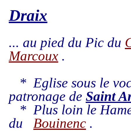
Draix
... au pied du Pic du
Marcoux
.
* Eglise sous le vo
patronage de
Saint A
* Plus loin le Ham
du
Bouinenc
.