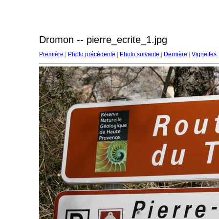
Dromon -- pierre_ecrite_1.jpg
Première
|
Photo précédente
|
Photo suivante
|
Dernière
|
Vignettes