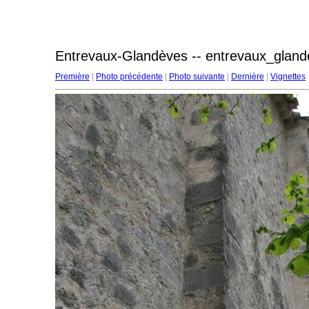
Entrevaux-Glandèves -- entrevaux_gland
Première
|
Photo précédente
|
Photo suivante
|
Dernière
|
Vignettes