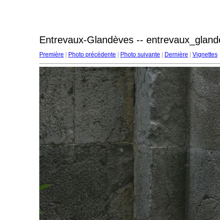
Entrevaux-Glandèves -- entrevaux_gland
Première
|
Photo précédente
|
Photo suivante
|
Dernière
|
Vignettes