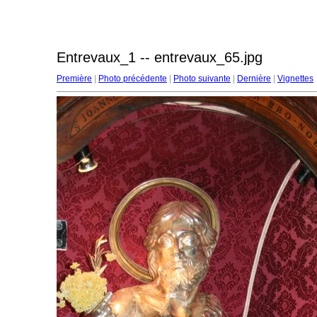
Entrevaux_1 -- entrevaux_65.jpg
Première
|
Photo précédente
|
Photo suivante
|
Dernière
|
Vignettes