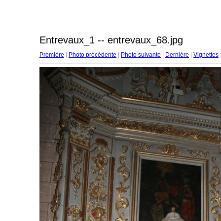
Entrevaux_1 -- entrevaux_68.jpg
Première
|
Photo précédente
|
Photo suivante
|
Dernière
|
Vignettes