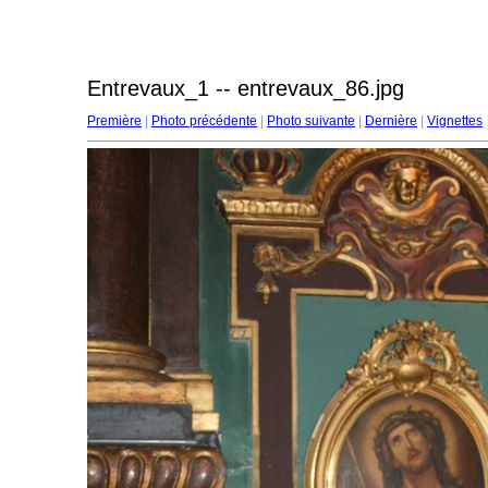
Entrevaux_1 -- entrevaux_86.jpg
Première
|
Photo précédente
|
Photo suivante
|
Dernière
|
Vignettes