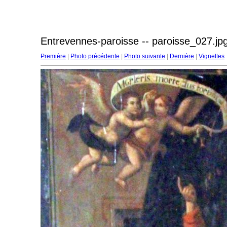
Entrevennes-paroisse -- paroisse_027.jp
Première
|
Photo précédente
|
Photo suivante
|
Dernière
|
Vignettes