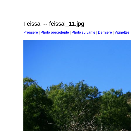
Feissal -- feissal_11.jpg
Première
|
Photo précédente
|
Photo suivante
|
Dernière
|
Vignettes