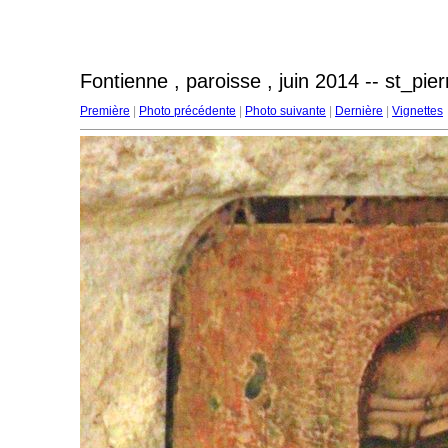
Fontienne , paroisse , juin 2014 -- st_pie
Première
|
Photo précédente
|
Photo suivante
|
Dernière
|
Vignettes