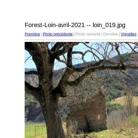
Forest-Loin-avril-2021 -- loin_019.jpg
Première
|
Photo précédente
| Photo suivante | Dernière |
Vignettes