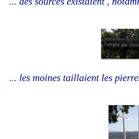
... des sources existaient , notam
... les moines taillaient les pierre