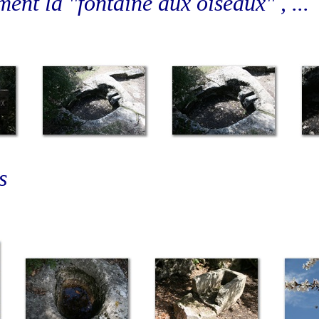
ment la "fontaine aux oiseaux" , ...
s