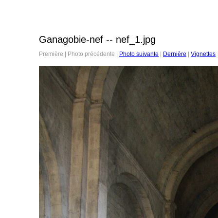
Ganagobie-nef -- nef_1.jpg
Première | Photo précédente |
Photo suivante
|
Dernière
|
Vignettes